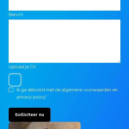
Bericht
Upload je CV
Ik ga akkoord met de
algemene voorwaarden
en
privacy policy
*
Solliciteer nu