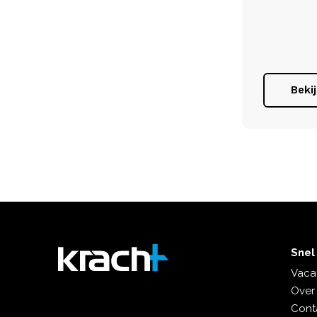
Beki
Snel
Vaca
Over
Cont