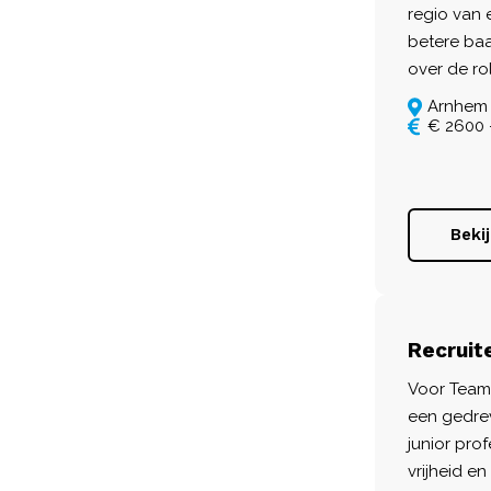
regio van
betere baa
over de rol
Arnhem
€ 2600 
Beki
Recruit
Voor Team
een gedre
junior profe
vrijheid e