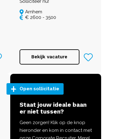
Solliciteer nu!
Arnhem
€ 2600 - 3500
Bekijk vacature
Open sollicitatie
Staat jouw ideale baan
er niet tussen?
Geen zorgen! Klik op de knop
hieronder en kom in contact met
onze Corporate Recruiter, Merel.