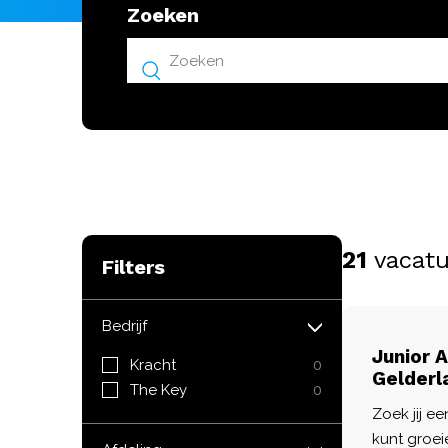
Zoeken
21
vacatu
Filters
Bedrijf
Junior 
Kracht
0
Gelderl
The Key
0
Zoek jij ee
kunt groeie