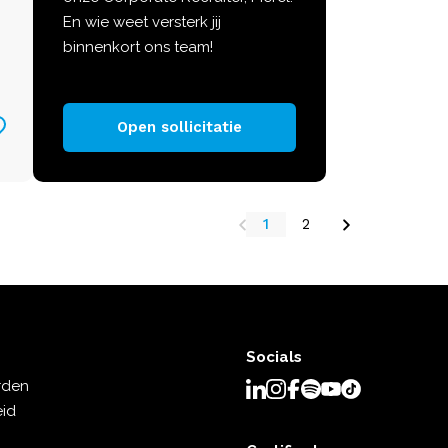
En wie weet versterk jij
binnenkort ons team!
Open sollicitatie
1
2
Socials
rden
eid