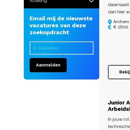
Afdeling
daarnaast 
dan hier w
Email mij de nieuwste
Arnhem
vacatures van deze
€ 2600 
zoekopdracht
Aanmelden
Beki
Junior 
Arbeids
In jouw rol
technische