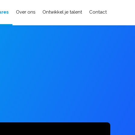
ures
Over ons
Ontwikkel je talent
Contact