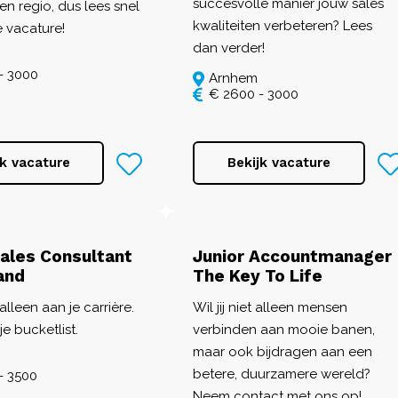
succesvolle manier jouw sales
en regio, dus lees snel
kwaliteiten verbeteren? Lees
e vacature!
dan verder!
- 3000
Arnhem
€ 2600 - 3000
jk vacature
Bekijk vacature
Sales Consultant
Junior Accountmanager
and
The Key To Life
lleen aan je carrière.
Wil jij niet alleen mensen
e bucketlist.
verbinden aan mooie banen,
maar ook bijdragen aan een
betere, duurzamere wereld?
- 3500
Neem contact met ons op!