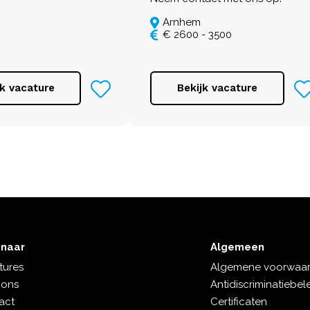
Arnhem
€ 2600 - 3500
jk vacature
Bekijk vacature
 naar
Algemeen
tures
Algemene voorwaa
 ons
Antidiscriminatiebel
act
Certificaten