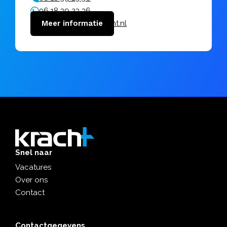
06 18 39 23 36
bakkers@vanuitkracht.nl
Meer informatie
Snel naar
Vacatures
Over ons
Contact
Contactgegevens