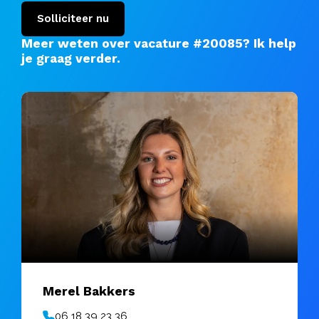
Solliciteer nu
Meer weten over vacature #20085?
Ik help
je graag verder
.
Merel Bakkers
06 18 39 23 36