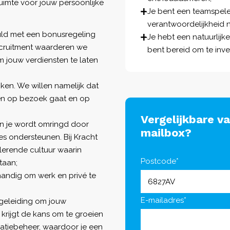
ruimte voor jouw persoonlijke
Je bent een teamspele
verantwoordelijkheid 
vuld met een bonusregeling
Je hebt een natuurlijk
Recruitment waarderen we
bent bereid om te inve
 jouw verdiensten te laten
ken. We willen namelijk dat
nten op bezoek gaat en op
Vergelijkbare v
n je wordt omringd door
mailbox?
s ondersteunen. Bij Kracht
lerende cultuur waarin
Postcode*
taan;
handig om werk en privé te
E-mailadres*
geleiding om jouw
krijgt de kans om te groeien
latiebeheer, waardoor je een