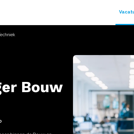
Vacat
echniek
er Bouw
0