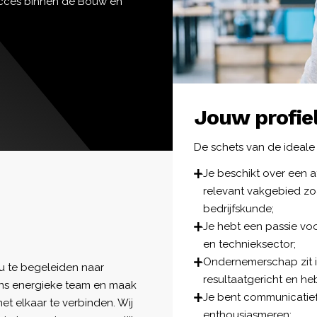
cces binnen de Bouw en
Jouw profie
De schets van de ideale
Je beschikt over een a
relevant vakgebied zo
bedrijfskunde;
Je hebt een passie voo
en technieksector;
Ondernemerschap zit in
ou te begeleiden naar
resultaatgericht en he
ons energieke team en maak
Je bent communicatief
et elkaar te verbinden. Wij
enthousiasmeren;