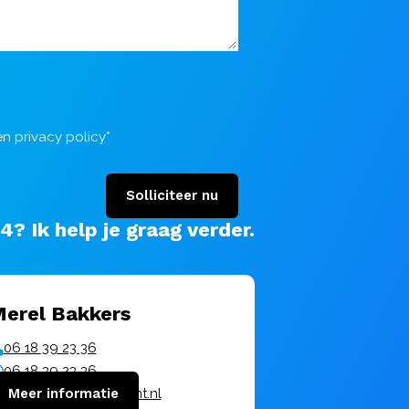
en
privacy policy
*
Solliciteer nu
44?
Ik help je graag verder
.
erel Bakkers
06 18 39 23 36
06 18 39 23 36
bakkers@vanuitkracht.nl
Meer informatie