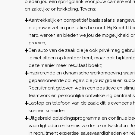
bieden jou een springplank voor jouw carrière vol 
en zakelijke ontwikkeling. Tevens:
Aantrekkelijk en competitief basis salaris, aange
die jouw inzet en prestaties beloont. Bij Kracht 
hard werken en bieden we jou de mogelijkheid om
groeien;
Een auto van de zaak die je ook privé mag gebrui
je niet alleen op kantoor bent, maar ook bij kla
deze manier meer resultaat boekt;
Inspirerende en dynamische werkomgeving waari
gepassioneerde collega's die jouw groei en succe
Recruitment geloven we in een positieve en stimu
teamwork en persoonlijke ontwikkeling centraal s
Laptop en telefoon van de zaak; dit is eveneens 
kunnen scheiden;
Uitgebreid opleidingsprogramma en continue be
vaardigheden en kennis verder te ontwikkelen. Je 
in recruitment expertise, salesvaardigheden en re