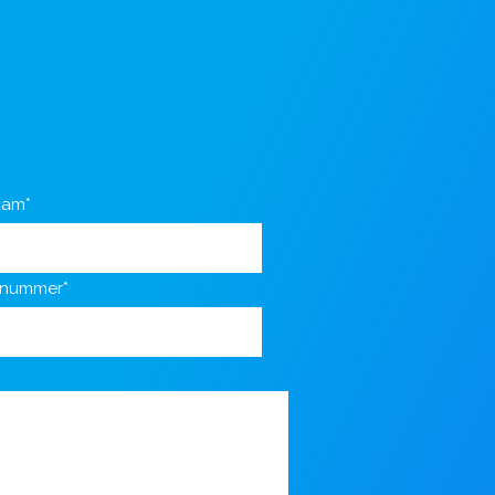
aam*
nnummer*